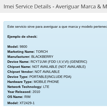
Imei Service Details - Averiguar Marca & 
Este servicio sirve para averiguar a que marca y modelo pertene
Ejemplo de check:
Model:
9800
Marketing Name:
TORCH
Manufacturer:
BLACKBERRY
Device Name:
RCY71UW (FDD I,II,V,VI) (GENERIC)
Chipset Name:
NOT AVAILABLE (NOT AVAILABLE)
Chipset Vendor:
NOT AVAILABLE
Device Type:
PORTABLE(INCLUDE PDA)
Hardware Type:
MOBILE PHONE
Network Technology:
LTE
Year Released:
2010
OS Name:
RIM
Model:
XT2429-1