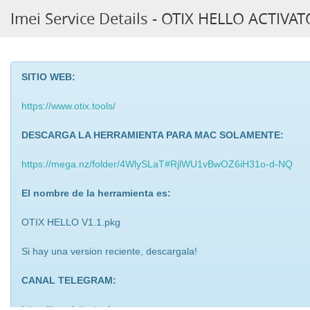
Imei Service Details - OTIX HELLO ACTIV
SITIO WEB:
https://www.otix.tools/
DESCARGA LA HERRAMIENTA PARA MAC SOLAMENTE:
https://mega.nz/folder/4WlySLaT#RjlWU1vBwOZ6iH31o-d-NQ
El nombre de la herramienta es:
OTIX HELLO V1.1.pkg
Si hay una version reciente, descargala!
CANAL TELEGRAM:
https://t.me/otix_tools