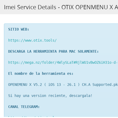
Imei Service Details - OTIX OPENMENU X A
SITIO WEB:
https://www.otix.tools/
DESCARGA LA HERRAMIENTA PARA MAC SOLAMENTE:
https://mega.nz/folder/4WlySLaT#RjlWU1vBwOZ6iH31o-d-
El nombre de la herramienta es:
OPENEMENU X V5.2 ( iOS 13 - 26.1 ) CH.A Supported.pk
Si hay una version reciente, descargala!
CANAL TELEGRAM:
https://t.me/otix_tools