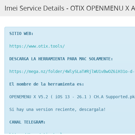
Imei Service Details - OTIX OPENMENU X 
SITIO WEB:
https://www.otix.tools/
DESCARGA LA HERRAMIENTA PARA MAC SOLAMENTE:
https://mega.nz/folder/4WlySLaT#RjlWU1vBwOZ6iH31o-d-
El nombre de la herramienta es:
OPENEMENU X V5.2 ( iOS 13 - 26.1 ) CH.A Supported.pk
Si hay una version reciente, descargala!
CANAL TELEGRAM:
https://t.me/otix_tools