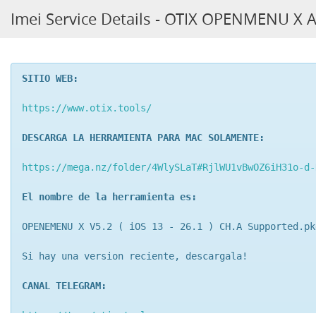
Imei Service Details - OTIX OPENMENU X 
SITIO WEB:
https://www.otix.tools/
DESCARGA LA HERRAMIENTA PARA MAC SOLAMENTE:
https://mega.nz/folder/4WlySLaT#RjlWU1vBwOZ6iH31o-d-
El nombre de la herramienta es:
OPENEMENU X V5.2 ( iOS 13 - 26.1 ) CH.A Supported.pk
Si hay una version reciente, descargala!
CANAL TELEGRAM:
https://t.me/otix_tools