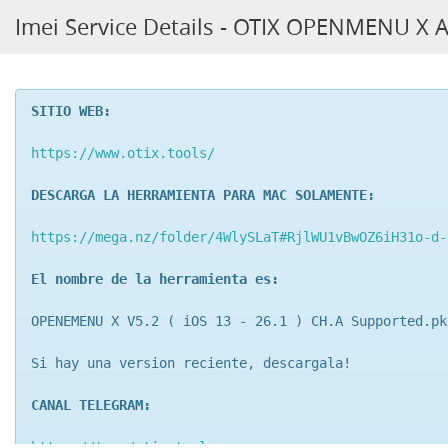
Imei Service Details - OTIX OPENMENU X 
SITIO WEB:
https://www.otix.tools/
DESCARGA LA HERRAMIENTA PARA MAC SOLAMENTE:
https://mega.nz/folder/4WlySLaT#RjlWU1vBwOZ6iH31o-d-
El nombre de la herramienta es:
OPENEMENU X V5.2 ( iOS 13 - 26.1 ) CH.A Supported.pk
Si hay una version reciente, descargala!
CANAL TELEGRAM:
https://t.me/otix_tools