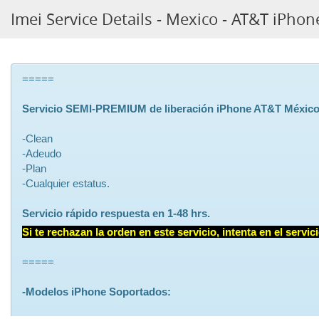
Imei Service Details - Mexico - AT&T iPh
=====
Servicio
SEMI-PREMIUM
de liberación iPhone AT&T Méxic
-Clean
-Adeudo
-Plan
-Cualquier estatus.
Servicio rápido respuesta en 1-48 hrs.
Si te rechazan la orden en este servicio, intenta en el serv
=====
-Modelos iPhone Soportados: